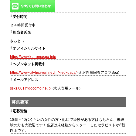
受付時間
２４時間受付中
担当者氏名
さぃとぅ
オフィシャルサイト
https://www.k-aromaspa.info
ヘブンネット掲載中
https://www.cityheaven.net/hr/k-sokuspa/
(金沢性感回春アロマSpa)
メールアドレス
ssks.001@docomo.ne.jp
(求人専用メール)
募集要項
応募資格
18歳～40代くらいの女性の方・他店で経験がある方はもちろん、未経
験の方も大歓迎です！当店は未経験からスタートしたセラピストが8割
以上です。