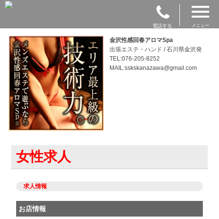
電話する
メニュー
金沢性感回春アロマSpa
出張エステ・ハンド / 石川県金沢発
TEL:076-205-8252
MAIL:sskskanazawa@gmail.com
女性求人
求人情報
お店情報