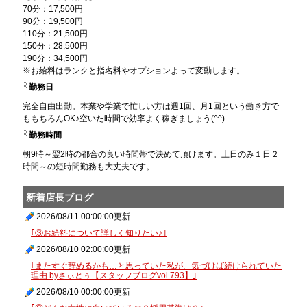
70分：17,500円
90分：19,500円
110分：21,500円
150分：28,500円
190分：34,500円
※お給料はランクと指名料やオプションよって変動します。
勤務日
完全自由出勤。本業や学業で忙しい方は週1回、月1回という働き方で
ももちろんOK♪空いた時間で効率よく稼ぎましょう(^^)
勤務時間
朝9時～翌2時の都合の良い時間帯で決めて頂けます。土日のみ１日２
時間～の短時間勤務も大丈夫です。
新着店長ブログ
2026/08/11 00:00:00更新
｢③お給料について詳しく知りたい♪｣
2026/08/10 02:00:00更新
｢またすぐ辞めるかも…と思っていた私が、気づけば続けられていた
理由 byさぃとぅ【スタッフブログvol.793】｣
2026/08/10 00:00:00更新